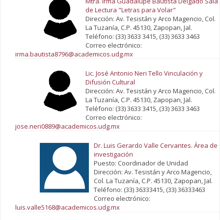
Mtra. Irma Guadalupe Bautista Delgado Sala
de Lectura "Letras para Volar"
Dirección: Av. Tesistán y Arco Magencio, Col.
La Tuzanía, C.P. 45130, Zapopan, Jal.
Teléfono: (33) 3633 3415, (33) 3633 3463
Correo electrónico:
irma.bautista8796@academicos.udg.mx
Lic. José Antonio Neri Tello Vinculación y
Difusión Cultural
Dirección: Av. Tesistán y Arco Magencio, Col.
La Tuzanía, C.P. 45130, Zapopan, Jal.
Teléfono: (33) 3633 3415, (33) 3633 3463
Correo electrónico:
jose.neri0889@academicos.udg.mx
Dr. Luis Gerardo Valle Cervantes. Área de
investigación
Puesto: Coordinador de Unidad
Dirección: Av. Tesistán y Arco Magencio,
Col. La Tuzanía, C.P. 45130, Zapopan, Jal.
Teléfono: (33) 36333415, (33) 36333463
Correo electrónico:
luis.valle5168@academicos.udg.mx