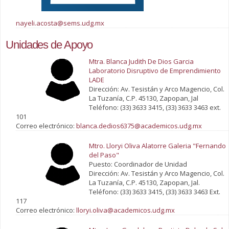
nayeli.acosta@sems.udg.mx
Unidades de Apoyo
Mtra. Blanca Judith De Dios Garcia
Laboratorio Disruptivo de Emprendimiento
LADE
Dirección: Av. Tesistán y Arco Magencio, Col.
La Tuzanía, C.P. 45130, Zapopan, Jal
Teléfono: (33) 3633 3415, (33) 3633 3463 ext.
101
Correo electrónico:
blanca.dedios6375@academicos.udg.mx
Mtro. Lloryi Oliva Alatorre Galeria "Fernando
del Paso"
Puesto: Coordinador de Unidad
Dirección: Av. Tesistán y Arco Magencio, Col.
La Tuzanía, C.P. 45130, Zapopan, Jal.
Teléfono: (33) 3633 3415, (33) 3633 3463 Ext.
117
Correo electrónico:
lloryi.oliva@academicos.udg.mx