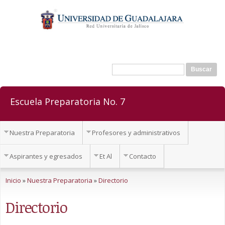
Pasar al
contenido
principal
Buscar
Formulario de búsqueda
Escuela Preparatoria No. 7
Nuestra Preparatoria
Profesores y administrativos
Aspirantes y egresados
Et Al
Contacto
Se encuentra usted aquí
Inicio
»
Nuestra Preparatoria
»
Directorio
Directorio