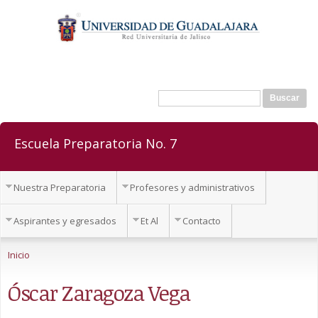
Pasar al
contenido
principal
Buscar
Formulario de búsqueda
Escuela Preparatoria No. 7
Nuestra Preparatoria
Profesores y administrativos
Aspirantes y egresados
Et Al
Contacto
Se encuentra usted aquí
Inicio
Óscar Zaragoza Vega