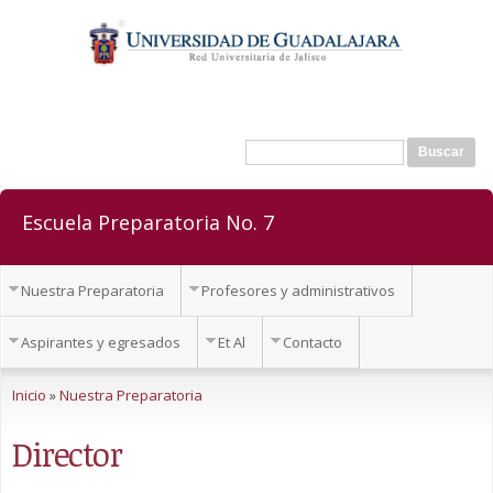
Pasar al
contenido
principal
Buscar
Formulario de búsqueda
Escuela Preparatoria No. 7
Nuestra Preparatoria
Profesores y administrativos
Aspirantes y egresados
Et Al
Contacto
Se encuentra usted aquí
Inicio
»
Nuestra Preparatoria
Director