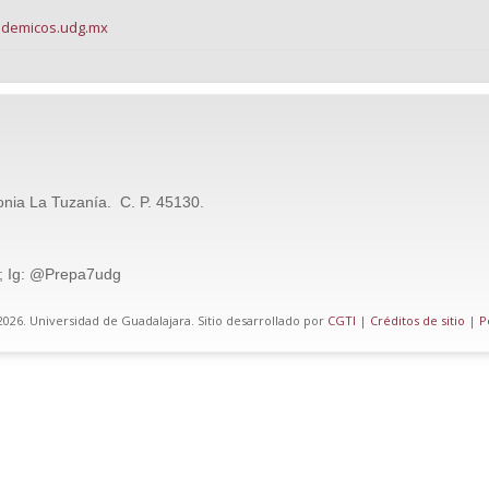
cademicos.udg.mx
onia La Tuzanía. C. P. 45130.
; Ig: @Prepa7udg
026. Universidad de Guadalajara. Sitio desarrollado por
CGTI
|
Créditos de sitio
|
P