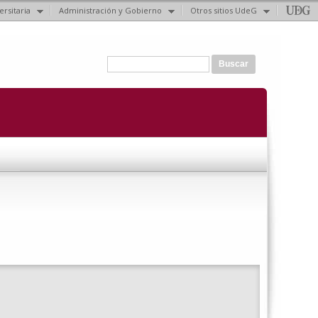
ersitaria
Administración y Gobierno
Otros sitios UdeG
Formulario de búsqueda
Buscar