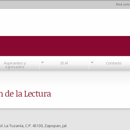
Red univ
Pasar al
contenido
principal
Aspirantes y
Et Al
Contacto
egresados
 de la Lectura
l. La Tuzanía, C.P. 45130, Zapopan, Jal.