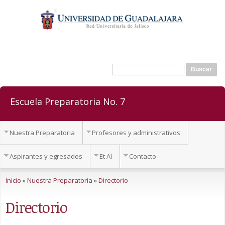
Pasar al
contenido
principal
Buscar
Formulario de búsqueda
Escuela Preparatoria No. 7
Nuestra Preparatoria
Profesores y administrativos
Aspirantes y egresados
Et Al
Contacto
Se encuentra usted aquí
Inicio
»
Nuestra Preparatoria
»
Directorio
Directorio