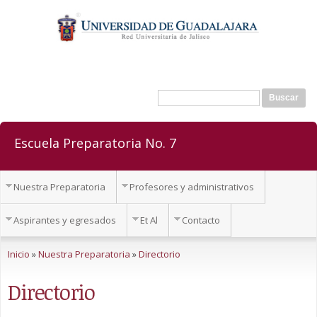
Pasar al
contenido
principal
Buscar
Formulario de búsqueda
Escuela Preparatoria No. 7
Nuestra Preparatoria
Profesores y administrativos
Aspirantes y egresados
Et Al
Contacto
Se encuentra usted aquí
Inicio
»
Nuestra Preparatoria
»
Directorio
Directorio