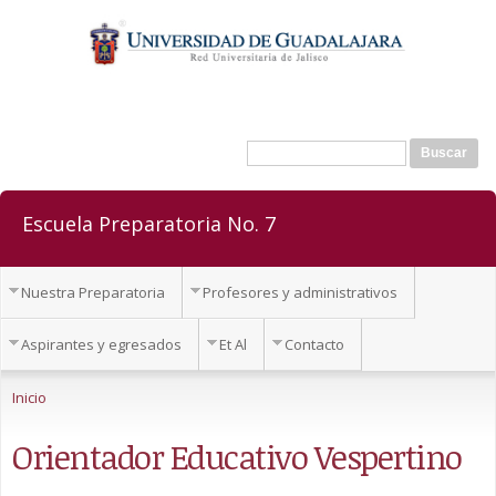
Pasar al
contenido
principal
Buscar
Formulario de búsqueda
Escuela Preparatoria No. 7
Nuestra Preparatoria
Profesores y administrativos
Aspirantes y egresados
Et Al
Contacto
Se encuentra usted aquí
Inicio
Orientador Educativo Vespertino